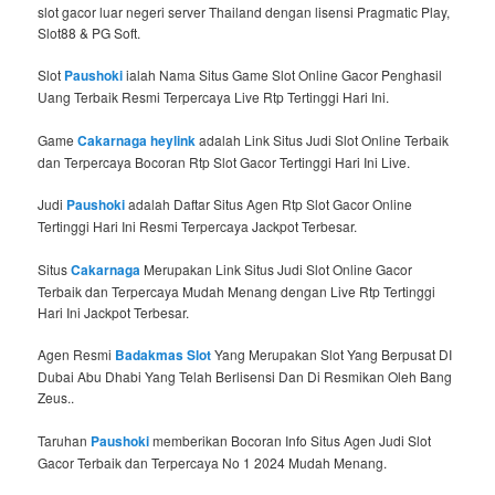
slot gacor luar negeri server Thailand dengan lisensi Pragmatic Play,
Slot88 & PG Soft.
Slot
Paushoki
ialah Nama Situs Game Slot Online Gacor Penghasil
Uang Terbaik Resmi Terpercaya Live Rtp Tertinggi Hari Ini.
Game
Cakarnaga heylink
adalah Link Situs Judi Slot Online Terbaik
dan Terpercaya Bocoran Rtp Slot Gacor Tertinggi Hari Ini Live.
Judi
Paushoki
adalah Daftar Situs Agen Rtp Slot Gacor Online
Tertinggi Hari Ini Resmi Terpercaya Jackpot Terbesar.
Situs
Cakarnaga
Merupakan Link Situs Judi Slot Online Gacor
Terbaik dan Terpercaya Mudah Menang dengan Live Rtp Tertinggi
Hari Ini Jackpot Terbesar.
Agen Resmi
Badakmas Slot
Yang Merupakan Slot Yang Berpusat DI
Dubai Abu Dhabi Yang Telah Berlisensi Dan Di Resmikan Oleh Bang
Zeus..
Taruhan
Paushoki
memberikan Bocoran Info Situs Agen Judi Slot
Gacor Terbaik dan Terpercaya No 1 2024 Mudah Menang.