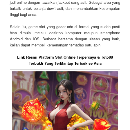
judi online dengan tawarkan jackpot uang asli. Sebagai area yang
terbaik untuk belanja duwit asli, dan menambahkan kesempatan
tinggi bagi anda.
Selain itu, game slot yang gacor ada di formal yang sudah pasti
bisa dimulai melalui desktop komputer maupun smartphone
Android dan IOS. Berbeda bersama dengan ulasan yang baik,
kalian dapat membeli kemenangan terhadap satu spin.
Link Resmi Platform Slot Online Terpercaya & Toto88
Terbukti Yang TerMantap Terbaik se Asia