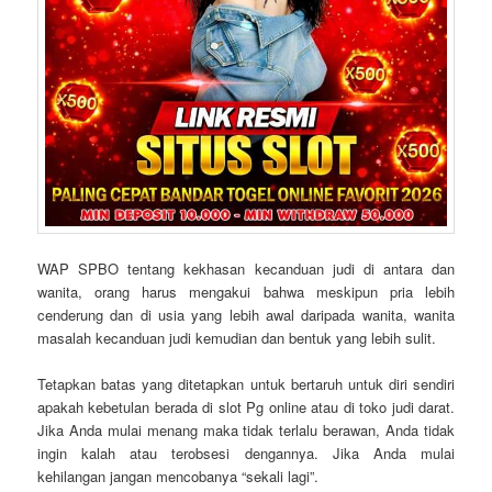
WAP SPBO tentang kekhasan kecanduan judi di antara dan
wanita, orang harus mengakui bahwa meskipun pria lebih
cenderung dan di usia yang lebih awal daripada wanita, wanita
masalah kecanduan judi kemudian dan bentuk yang lebih sulit.
Tetapkan batas yang ditetapkan untuk bertaruh untuk diri sendiri
apakah kebetulan berada di slot Pg online atau di toko judi darat.
Jika Anda mulai menang maka tidak terlalu berawan, Anda tidak
ingin kalah atau terobsesi dengannya. Jika Anda mulai
kehilangan jangan mencobanya “sekali lagi”.