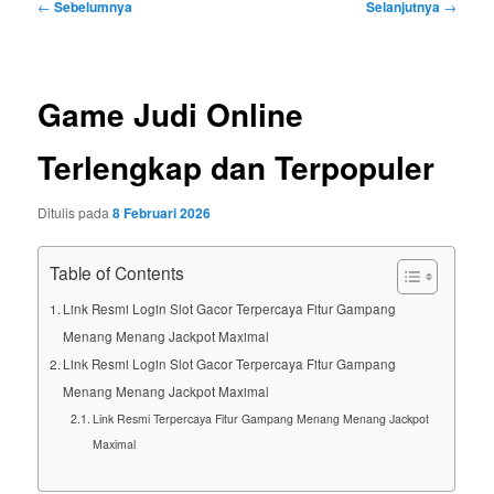
Navigasi
←
Sebelumnya
Selanjutnya
→
Tulisan
Game Judi Online
Terlengkap dan Terpopuler
Ditulis pada
8 Februari 2026
Table of Contents
Link Resmi Login Slot Gacor Terpercaya Fitur Gampang
Menang Menang Jackpot Maximal
Link Resmi Login Slot Gacor Terpercaya Fitur Gampang
Menang Menang Jackpot Maximal
Link Resmi Terpercaya Fitur Gampang Menang Menang Jackpot
Maximal