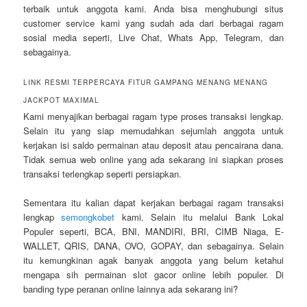
terbaik untuk anggota kami. Anda bisa menghubungi situs
customer service kami yang sudah ada dari berbagai ragam
sosial media seperti, Live Chat, Whats App, Telegram, dan
sebagainya.
LINK RESMI TERPERCAYA FITUR GAMPANG MENANG MENANG
JACKPOT MAXIMAL
Kami menyajikan berbagai ragam type proses transaksi lengkap.
Selain itu yang siap memudahkan sejumlah anggota untuk
kerjakan isi saldo permainan atau deposit atau pencairana dana.
Tidak semua web online yang ada sekarang ini siapkan proses
transaksi terlengkap seperti persiapkan.
Sementara itu kalian dapat kerjakan berbagai ragam transaksi
lengkap
semongkobet
kami. Selain itu melalui Bank Lokal
Populer seperti, BCA, BNI, MANDIRI, BRI, CIMB Niaga, E-
WALLET, QRIS, DANA, OVO, GOPAY, dan sebagainya. Selain
itu kemungkinan agak banyak anggota yang belum ketahui
mengapa sih permainan slot gacor online lebih populer. Di
banding type peranan online lainnya ada sekarang ini?