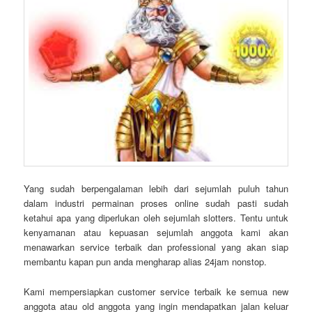
Yang sudah berpengalaman lebih dari sejumlah puluh tahun
dalam industri permainan proses online sudah pasti sudah
ketahui apa yang diperlukan oleh sejumlah slotters. Tentu untuk
kenyamanan atau kepuasan sejumlah anggota kami akan
menawarkan service terbaik dan professional yang akan siap
membantu kapan pun anda mengharap alias 24jam nonstop.
Kami mempersiapkan customer service terbaik ke semua new
anggota atau old anggota yang ingin mendapatkan jalan keluar