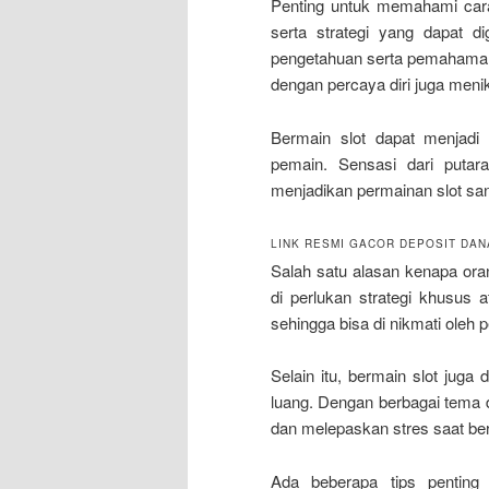
Penting untuk memahami cara 
serta strategi yang dapat 
pengetahuan serta pemahaman 
dengan percaya diri juga men
Bermain slot dapat menjadi
pemain. Sensasi dari putar
menjadikan permainan slot sa
LINK RESMI GACOR DEPOSIT DA
Salah satu alasan kenapa ora
di perlukan strategi khusus 
sehingga bisa di nikmati oleh 
Selain itu, bermain slot jug
luang. Dengan berbagai tema d
dan melepaskan stres saat ber
Ada beberapa tips penting