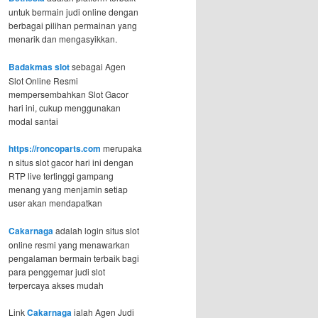
untuk bermain judi online dengan
berbagai pilihan permainan yang
menarik dan mengasyikkan.
Badakmas slot
sebagai Agen
Slot Online Resmi
mempersembahkan Slot Gacor
hari ini, cukup menggunakan
modal santai
https://roncoparts.com
merupaka
n situs slot gacor hari ini dengan
RTP live tertinggi gampang
menang yang menjamin setiap
user akan mendapatkan
Cakarnaga
adalah login situs slot
online resmi yang menawarkan
pengalaman bermain terbaik bagi
para penggemar judi slot
terpercaya akses mudah
Link
Cakarnaga
ialah Agen Judi