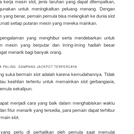
kerja mesin slot, jenis taruhan yang dapat ditempatkan,
digunakan untuk meningkatkan peluang menang. Dengan
yang benar, pemain pemula bisa melangkah ke dunia slot
ikmati setiap putaran mesin yang mereka mainkan.
 pengalaman yang menghibur serta mendebarkan untuk
an mesin yang berputar dan iming-iming hadiah besar
ngat menarik bagi banyak orang.
NA PALING GAMPANG JACKPOT TERPERCAYA
ng suka bermain slot adalah karena kemudahannya. Tidak
atau keahlian tertentu untuk memainkan slot gerbangasia,
pemula sekalipun.
a dapat menjadi cara yang baik dalam menghabiskan waktu
an fitur menarik yang tersedia, para pemain dapat terhibur
main slot.
 yang perlu di perhatikan oleh pemula saat memulai