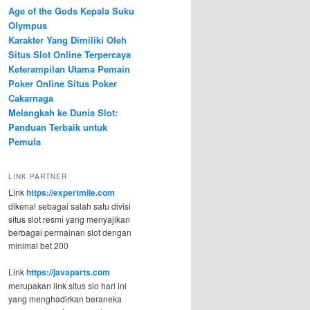
Age of the Gods Kepala Suku
Olympus
Karakter Yang Dimiliki Oleh
Situs Slot Online Terpercaya
Keterampilan Utama Pemain
Poker Online Situs Poker
Cakarnaga
Melangkah ke Dunia Slot:
Panduan Terbaik untuk
Pemula
LINK PARTNER
Link
https://expertmile.com
dikenal sebagai salah satu divisi
situs slot resmi yang menyajikan
berbagai permainan slot dengan
minimal bet 200
Link
https://javaparts.com
merupakan link situs slo hari ini
yang menghadirkan beraneka