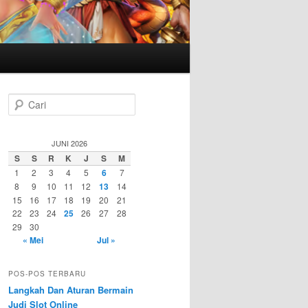
C
a
r
i
JUNI 2026
S
S
R
K
J
S
M
1
2
3
4
5
6
7
8
9
10
11
12
13
14
15
16
17
18
19
20
21
22
23
24
25
26
27
28
29
30
« Mei
Jul »
POS-POS TERBARU
Langkah Dan Aturan Bermain
Judi Slot Online