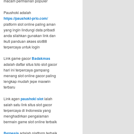
macam permainan populer
Paushoki adalah
https://paushoki-prio.com/
platform slot online paling aman
yang ingin lindungi data pribadi
anda silahkan gunakan link dan
ikuti panduan akses slot88
terpercaya untuk login
Link game gacor
Badakmas
adalah daftar situs toto slot gacor
hari ini terpercaya gampang
menang slot online gacor paling
lengkap mudah jepe maxwin
terbaru
Link agen
paushoki slot
ialah
salah satu link situs slot gacor
terpercaya di Indonesia yang
menghadirkan pengalaman
bermain game slot online terbaik
Betnesia
adalah platform terbaik