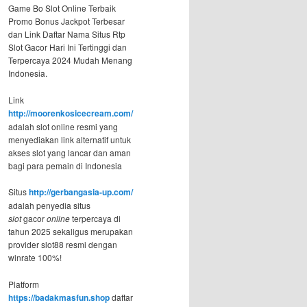
Game Bo Slot Online Terbaik
Promo Bonus Jackpot Terbesar
dan Link Daftar Nama Situs Rtp
Slot Gacor Hari Ini Tertinggi dan
Terpercaya 2024 Mudah Menang
Indonesia.
Link
http://moorenkosicecream.com/
adalah slot online resmi yang
menyediakan link alternatif untuk
akses slot yang lancar dan aman
bagi para pemain di Indonesia
Situs
http://gerbangasia-up.com/
adalah penyedia situs
slot
gacor
online
terpercaya di
tahun 2025 sekaligus merupakan
provider slot88 resmi dengan
winrate 100%!
Platform
https://badakmasfun.shop
daftar