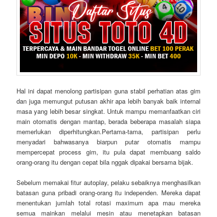
Hal ini dapat menolong partisipan guna stabil perhatian atas gim
dan juga memungut putusan akhir apa lebih banyak baik internal
masa yang lebih besar singkat. Untuk mampu memanfaatkan ciri
main otomatis dengan mantap, berada beberapa masalah siapa
memerlukan diperhitungkan.Pertama-tama, partisipan perlu
menyadari bahwasanya biarpun putar otomatis mampu
mempercepat process gim, itu pula dapat membuang saldo
orang-orang itu dengan cepat bila nggak dipakai bersama bijak.
Sebelum memakai fitur autoplay, pelaku sebaiknya menghasilkan
batasan guna pribadi orang-orang itu independen. Mereka dapat
menentukan jumlah total rotasi maximum apa mau mereka
semua mainkan melalui mesin atau menetapkan batasan