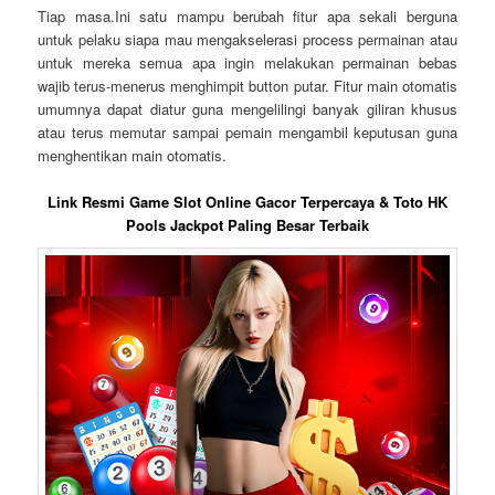
Tiap masa.Ini satu mampu berubah fitur apa sekali berguna
untuk pelaku siapa mau mengakselerasi process permainan atau
untuk mereka semua apa ingin melakukan permainan bebas
wajib terus-menerus menghimpit button putar. Fitur main otomatis
umumnya dapat diatur guna mengelilingi banyak giliran khusus
atau terus memutar sampai pemain mengambil keputusan guna
menghentikan main otomatis.
Link Resmi Game Slot Online Gacor Terpercaya & Toto HK
Pools Jackpot Paling Besar Terbaik