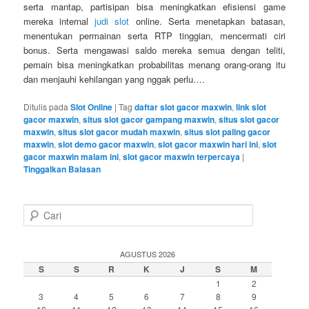
serta mantap, partisipan bisa meningkatkan efisiensi game
mereka internal
judi slot
online. Serta menetapkan batasan,
menentukan permainan serta RTP tinggian, mencermati ciri
bonus. Serta mengawasi saldo mereka semua dengan teliti,
pemain bisa meningkatkan probabilitas menang orang-orang itu
dan menjauhi kehilangan yang nggak perlu.…
Ditulis pada
Slot Online
|
Tag
daftar slot gacor maxwin
,
link slot
gacor maxwin
,
situs slot gacor gampang maxwin
,
situs slot gacor
maxwin
,
situs slot gacor mudah maxwin
,
situs slot paling gacor
maxwin
,
slot demo gacor maxwin
,
slot gacor maxwin hari ini
,
slot
gacor maxwin malam ini
,
slot gacor maxwin terpercaya
|
Tinggalkan Balasan
C
a
r
i
AGUSTUS 2026
S
S
R
K
J
S
M
1
2
3
4
5
6
7
8
9