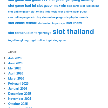
slot gacor hari ini
slot gacor maxwin
slot game
slot judi online
slot online gacor
slot online indonesia
slot online lapak pusat
slot online pragmatic play
slot online pragmatic play indonesia
slot online terbaik
slot resmi
slot online terpercaya
slot thailand
slot terbaru
slot terpercaya
togel hongkong
togel online
togel singapore
ARSIP
Juli 2026
Juni 2026
Mei 2026
April 2026
Maret 2026
Februari 2026
Januari 2026
Desember 2025
November 2025
Oktober 2025