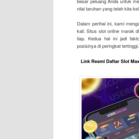
besar peluang Anda untuk men
nilai taruhan yang telah kita 
Dalam perihal ini, kami meng
kali. Situs slot online mara
tiap. Kedua hal ini jadi fa
posisinya di peringkat tertinggi.
Link Resmi Daftar Slot Ma