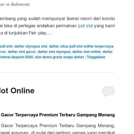
ar se Indonesia
gembang yang sudah mempunyai lisensi resmi dari komisi
ai bisa di pertegas andaikan permainan
judi slot
yang kami
a di tunjukkan Fair- play.…
judi slot
,
daftar olympus slot
,
daftar situs judi slot online terpercaya
,
acor
,
daftar slot gacor
,
daftar slot olympus
,
daftar slot online
,
daftar
minimal deposit 5000
,
slot demo gratis tanpa daftar
|
Tinggalkan
lot Online
ne Gacor Terpercaya Premium Terbaru Gampang Menang
Gacor Terpercaya Premium Terbaru Gampang Menang,
erbagai argumen, di mulai dari perform games yang memikat