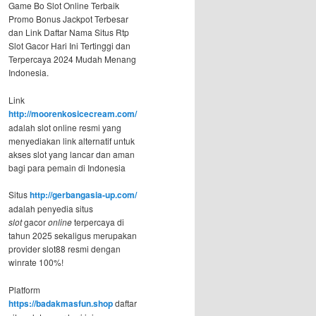
Game Bo Slot Online Terbaik
Promo Bonus Jackpot Terbesar
dan Link Daftar Nama Situs Rtp
Slot Gacor Hari Ini Tertinggi dan
Terpercaya 2024 Mudah Menang
Indonesia.
Link
http://moorenkosicecream.com/
adalah slot online resmi yang
menyediakan link alternatif untuk
akses slot yang lancar dan aman
bagi para pemain di Indonesia
Situs
http://gerbangasia-up.com/
adalah penyedia situs
slot
gacor
online
terpercaya di
tahun 2025 sekaligus merupakan
provider slot88 resmi dengan
winrate 100%!
Platform
https://badakmasfun.shop
daftar