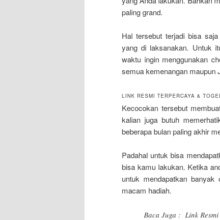
yang Anda lakukan. Bahkan met
paling grand.
Hal tersebut terjadi bisa sa
yang di laksanakan. Untuk i
waktu ingin menggunakan ch
semua kemenangan maupun Jac
LINK RESMI TERPERCAYA & TOGE
Kecocokan tersebut membuat a
kalian juga butuh memerhati
beberapa bulan paling akhir 
Padahal untuk bisa mendapatk
bisa kamu lakukan. Ketika a
untuk mendapatkan banyak 
macam hadiah.
Baca Juga : Link Resm