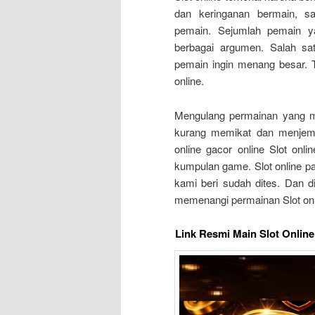
dan keringanan bermain, sa
pemain. Sejumlah pemain ya
berbagai argumen. Salah sa
pemain ingin menang besar. T
online.
Mengulang permainan yang m
kurang memikat dan menjemu
online gacor online Slot on
kumpulan game. Slot online pal
kami beri sudah dites. Dan d
memenangi permainan Slot onlin
Link Resmi Main Slot Onli