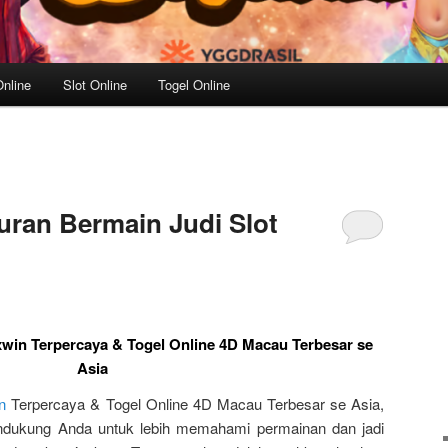
nline
Slot Online
Togel Online
ran Bermain Judi Slot
xwin Terpercaya & Togel Online 4D Macau Terbesar se
Asia
n
Terpercaya & Togel Online 4D Macau Terbesar se Asia,
endukung Anda untuk lebih memahami permainan dan jadi