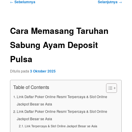
Navigasi
←
Sebelumnya
Selanjutnya
→
Tulisan
Cara Memasang Taruhan
Sabung Ayam Deposit
Pulsa
Ditulis pada
3 Oktober 2025
Table of Contents
Link Daftar Poker Online Resmi Terpercaya & Slot Online
Jackpot Besar se Asia
Link Daftar Poker Online Resmi Terpercaya & Slot Online
Jackpot Besar se Asia
Link Terpercaya & Slot Online Jackpot Besar se Asia