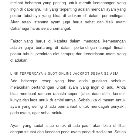
melihat beberapa yang penting untuk meraih kemenangan yang
ingin di capainya. Hal yang terpenting adalah mencari ayam yang
postur tubuhnya yang bisa di adukan di dalam pertandingan.
Akan tetapi stamina ayam juga harus sehat dan fisik ayam
Cakarnaga harus selalu semangat.
Faktor yang harus di katahui dalam mencapai kemenangan
adalah gaya bertarung di dalam pertandingan sangat lincah,
postur tubuh, peralatan alat tempur, dan kecerdasan ayam yang
di adukan.
LINK TERPERCAYA & SLOT ONLINE JACKPOT BESAR SE ASIA
Ada beberepa resep yang bisa anda gunakan sebelum
melakukan pertandingan untuk ayam yang ingin di adu. Anda
bisa membuat ramuan rahasia seperti jahe, daun sirih, kencur,
kunyit dan laos untuk di ambil airnya. Sebab jika di minum untuk
ayam yang sering di adu bermanfaat untuk mencagah penyakit
pada ayam, agar sehat selalu.
Ayam yang sudah siap untuk di adu pasti akan bisa di lihat
dengan situasi dan keadaan pada ayam yang di sediakan. Setiap